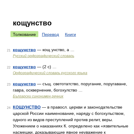
кощунство
Толкование
Перевод
Книги
кощунство
— кощ унство, а …
21
Русский орфографический словарь
кощунство
— (2 с) …
22
Орфографический словарь русского языка
кощунство
— същ. светотатство, поругание, поругаване,
23
гавра, осквернение, богохулство …
Български синонимен речник
КОЩУНСТВО
— в правосл. церкви и законодательстве
24
царской России наименование, наряду с богохульством,
одного из видов преступлений против релит, веры.
Уложением о наказаниях К. определено как «язвительные
насмешки, доказывающие явное неуважение к