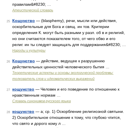
правилам&#8230; …
Атеистический словарь
Кощунство
— (blasphemy), речи, мысли или действия,
25
оскорбительные для Бога и свящ. ин тов. Критерии
определения К. могут быть разными у разл. об в и религий,
но они считаются показателем того, от чего обво и его
религ. ин ты следует защищать для поддержания&#8230; …
Народы и культуры
Кощунство
— действие, ведущее к разрушению
26
действительных ценностей человеческого бытия …
Теоретические аспекты и основы экологической проблемы:
толкователь слов и идеоматических выражений
кощунство
— Человек и его поведение по отношению к
27
нравственным нормам …
Словарь синонимов русского языка
кощунство
— а; ср. 1) Оскорбление религиозной святыни.
28
2) Оскорбительное отношение к тому, что глубоко чтится,
что свято и дорого кому л …