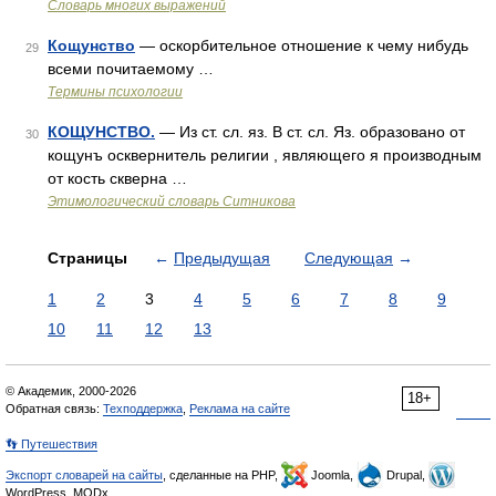
Словарь многих выражений
Кощунство
— оскорбительное отношение к чему нибудь
29
всеми почитаемому …
Термины психологии
КОЩУНСТВО.
— Из ст. сл. яз. В ст. сл. Яз. образовано от
30
кощунъ осквернитель религии , являющего я производным
от кость скверна …
Этимологический словарь Ситникова
Страницы
←
Предыдущая
Следующая
→
1
2
3
4
5
6
7
8
9
10
11
12
13
© Академик, 2000-2026
18+
Обратная связь:
Техподдержка
,
Реклама на сайте
👣 Путешествия
Экспорт словарей на сайты
, сделанные на PHP,
Joomla,
Drupal,
WordPress, MODx.